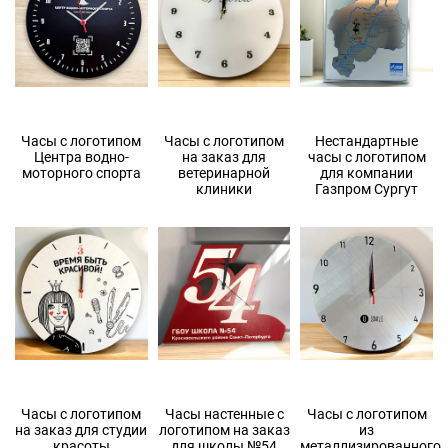
Часы с логотипом
Часы с логотипом
Нестандартные
Центра водно-
на заказ для
часы с логотипом
моторного спорта
ветеринарной
для компании
клиники
Газпром Сургут
Часы с логотипом
Часы настенные с
Часы с логотипом
на заказ для студии
логотипом на заказ
из
красоты
для школы №54
металлизированного