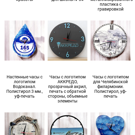
пластика с
гравировкой
Настенные часы с
Часы с логотипом
Часы с логотипом
логотипом
АККРЕДО,
для Челябинской
Водоканал.
прозрачный акрил,
филармонии.
Полистирол 3 мм.,
печать с обратной
Полистирол, уф-
уф-печать
стороны, объемные
печать
элементы