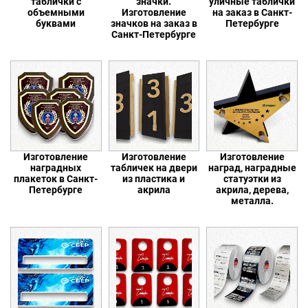
таблички с
значки.
уличные таблички
объемными
Изготовление
на заказ в Санкт-
буквами
значков на заказ в
Петербурге
Санкт-Петербурге
Изготовление
Изготовление
Изготовление
наградных
табличек на двери
наград, наградные
плакеток в Санкт-
из пластика и
статуэтки из
Петербурге
акрила
акрила, дерева,
металла.