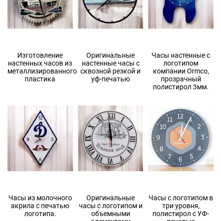
Изготовление
Оригинальные
Часы настенные с
настенных часов из
настенные часы с
логотипом
металлизированного
сквозной резкой и
компании Ormco,
пластика
уф-печатью
прозрачный
полистирол 3мм.
Часы из молочного
Оригинальные
Часы с логотипом в
акрила с печатью
часы с логотипом и
три уровня,
логотипа.
объемными
полистирол с УФ-