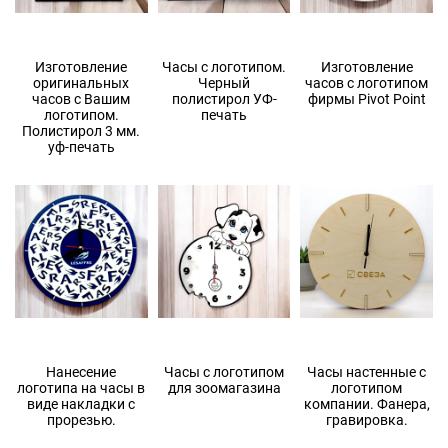
Изготовление
Часы с логотипом.
Изготовление
оригинальных
Черный
часов с логотипом
часов с Вашим
полистирол УФ-
фирмы Pivot Point
логотипом.
печать
Полистирол 3 мм.
уф-печать
Нанесение
Часы с логотипом
Часы настенные с
логотипа на часы в
для зоомагазина
логотипом
виде накладки с
компании. Фанера,
прорезью.
гравировка.