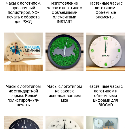
Часы с логотипом,
Изготовление
Настенные часы с
прозрачный
часов с логотипом
логотипом.
полистирол, УФ-
с объемными
Объемные
печать с оборота
элементами
элементы.
для РЖД
INSTART
Часы с логотипом
Часы с логотипом
Настенные часы с
не стандартной
на заказ с
логотипом и
формы. Белый
использованием
объемными
полистирол+УФ-
мха
цифрами для
печать
BIOCAD